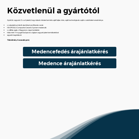
Közvetlenül a gyártótól
Gyártók vagyunk. Ez azt jelenti, hogy nálunk minden termék saját fejlesztés, saját technológia és saját szakértelem eredménye.
szabadalmaztatott alumínium profilrendszerek
NIVOPOOLS Composite Ceramic System medencék
szállítás egész Magyarországon területén
több mint 14 nyugat Európai országban vagyunk jelen termékeinkkel
egyedi megoldások
Több élmény. Kevesebb gond.
Medencefedés árajánlatkérés
Medence árajánlatkérés