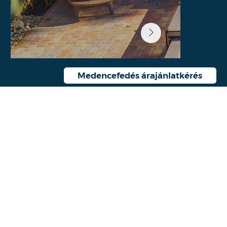
Medencefedés árajánlatkérés
PRÉMIUM MINŐSÉGŰ
MEDENCÉK