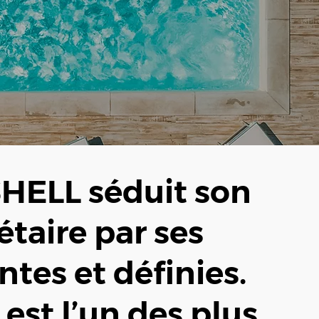
HELL séduit son
étaire par ses
ntes et définies.
 est l’un des plus