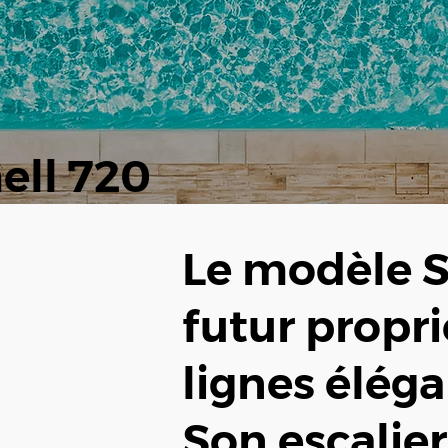
ell 720
Le modèle S
futur propri
lignes éléga
Son escalier