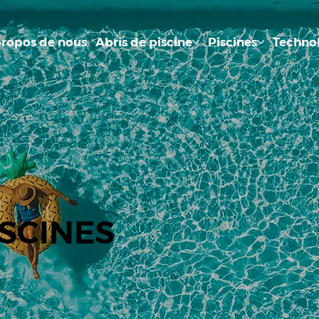
propos de nous
Abris de piscine
Piscines
Techno
ISCINES