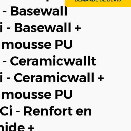
B - Basewall
 - Basewall +
n mousse PU
- Ceramicwallt
 - Ceramicwall +
en mousse PU
i - Renfort en
mide +