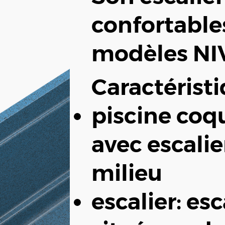
confortable
modèles N
Caractéristi
piscine coq
avec escalie
milieu
escalier: es