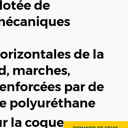
dotée de
 mécaniques
horizontales de la
nd, marches,
renforcées par de
e polyuréthane
r la coque:
DEMANDE DE DEVIS