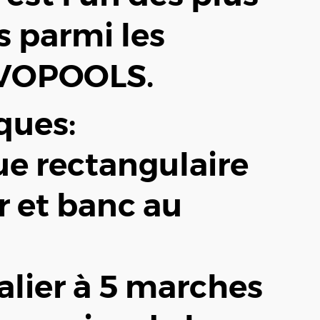
s parmi les
IVOPOOLS.
ques:
ue rectangulaire
r et banc au
calier à 5 marches