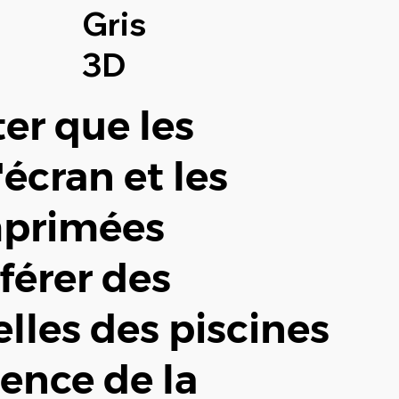
Gris
3D
ter que les
'écran et les
mprimées
férer des
elles des piscines
ence de la