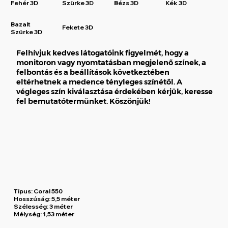
Fehér 3D
Szürke 3D
Bézs 3D
Kék 3D
Bazalt
Fekete 3D
Szürke 3D
Felhívjuk kedves látogatóink figyelmét, hogy a
monitoron vagy nyomtatásban megjelenő színek, a
felbontás és a beállítások következtében
eltérhetnek a medence tényleges színétől. A
végleges szín kiválasztása érdekében kérjük, keresse
fel bemutatótermünket. Köszönjük!
Típus:
Coral 550
Hosszúság:
5,5 méter
Szélesség:
3 méter
Mélység:
1,53 méter