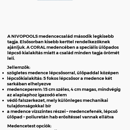
A NIVOPOOLS medencecsalád második legkisebb
tagja. Elsősorban kisebb kerttel rendelkezőknek
ajánljuk. A CORAL medencében a speciális ülőpados
lépcső kialakítás miatt a család minden tagja örömét
leli.
Jellemzők:
szögletes medence lépcsősorral, ülőpaddal középen
lépcsőkialakítás: 5 fokos lépcsősor a medence két
sarkában elhelyezve
medenceperem: 15 cm széles, 4 cm magas, mindvégig
az alaplaphoz igazodó elem
védő falszerkezet, mely különleges mechanikai
tulajdonságokkal bír
a medence vízszintes részei – medencefenék, lépcső
ülőpad – poliuretán hab erősítéssel vannak ellátva
Medencetest opciók: