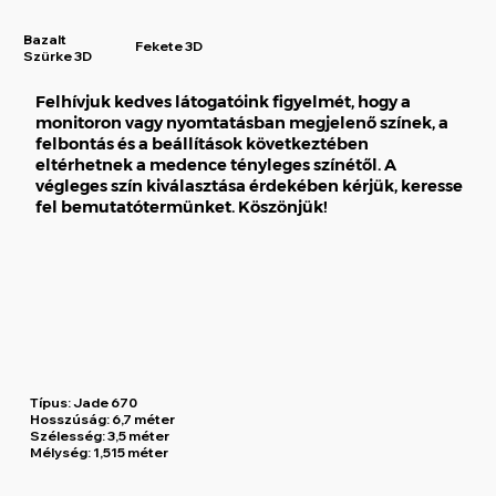
Bazalt
Fekete 3D
Szürke 3D
Felhívjuk kedves látogatóink figyelmét, hogy a
monitoron vagy nyomtatásban megjelenő színek, a
felbontás és a beállítások következtében
eltérhetnek a medence tényleges színétől. A
végleges szín kiválasztása érdekében kérjük, keresse
fel bemutatótermünket. Köszönjük!
Típus:
Jade 670
Hosszúság:
6,7 méter
Szélesség:
3,5 méter
Mélység:
1,515 méter