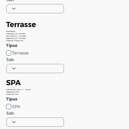
Terrasse
Normál profil
Szélesség: 2,75 - 4,5 méter
Hosszúság: 4,2 - 10,6 méter
Magasság: 2,39 - 2,74 méter
Üvegezés: 3 vagy 4 mm
Típus
Terrasse
Szín
SPA
Külső átmérő: 4,8 m /+/- 20 mm/
Magasság: 2,45 m
Üvegezés: 3 mm
Típus
SPA
Szín