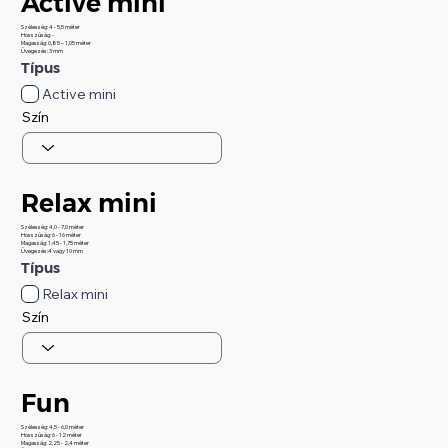
Active mini
Szélesség: 4 - 5,5 méter
Hosszúság: -
Magasság: 0,85 – 1,05 méter
Üvegezés: 3 mm
Típus
Active mini
Szín
Relax mini
Szélesség: 4,0 - 7,0 méter
Hosszúság: 6 - 16 méter
Magasság: 1,45 - 1,75 méter
Üvegezés:4 vagy 10 mm
Típus
Relax mini
Szín
Fun
Szélesség: 4,5 - 6,0 méter
Hosszúság: 6 - 12 méter
Magasság: 2,25 - 2,4 méter