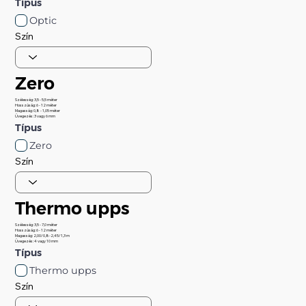
Típus
Optic
Szín
Zero
Szélesség: 3,5 - 5,5 méter
Hosszúság: 6 - 12 méter
Magasság: 0,8 - 1,05 méter
Üvegezés: 3 vagy 6 mm
Típus
Zero
Szín
Thermo upps
Szélesség: 3,5 - 7,0 méter
Hosszúság: 6 - 12 méter
Magasság: 2,00/0,8-2,45/1,3 m
Üvegezés: 4 vagy 10 mm
Típus
Thermo upps
Szín