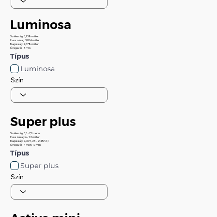
Luminosa
Szélesség: 3,138 méter
Hosszúság: 3,054 méter
Magasság: 2,578 méter
Üvegezés: 3 mm
Típus
Luminosa
Szín
Super plus
Szélesség: 3,5 - 7,0 méter
Hosszúság: 6 - 12 méter
Magasság: 2,00/1,25 – 2,45/2,1
Üvegezés: 4 vagy 10 mm
Típus
Super plus
Szín