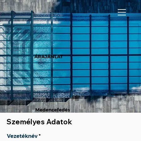
ÁRAJÁNLAT
Medencefedés
Személyes Adatok
Vezetéknév