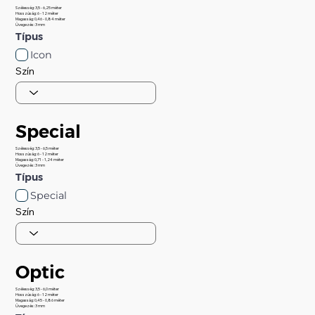
Szélesség: 3,5 - 6,25 méter
Hosszúság: 6 - 12 méter
Magasság: 0,46 - 0,84 méter
Üvegezés: 3 mm
Típus
Icon
Szín
Special
Szélesség: 3,5 - 6,5 méter
Hosszúság: 6 - 12 méter
Magasság: 0,71 - 1,24 méter
Üvegezés: 3 mm
Típus
Special
Szín
Optic
Szélesség: 3,5 - 6,0 méter
Hosszúság: 6 - 12 méter
Magasság: 0,45 - 0,86 méter
Üvegezés: 3 mm