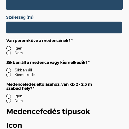
Szélesség (m)
Van peremköve a medencének?
*
Igen
Nem
Síkban áll a medence vagy kiemelkedik?
*
Síkban áll
Kiemelkedik
Medencefedés eltolásához, van kb 2 - 2,5 m
szabad hely?
*
Igen
Nem
Medencefedés típusok
Icon