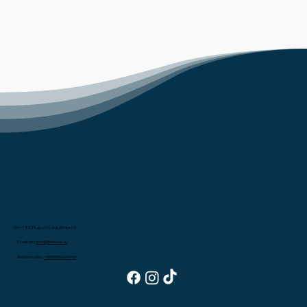
Cím: 7523 Kaposfő Ady Endre 15.
E-mail cím:
info@nivovas.hu
Telefonszám:
+36305026416