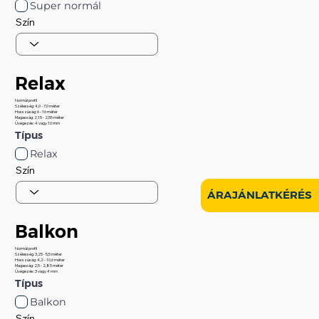
Super normál
Szín
Relax
Normál profil
Szélesség: 4,0 - 7,0 méter
Hosszúság: 6 - 16 méter
Magasság: 2,15 - 2,55 méter
Üvegezés: 4 vagy 10 mm
Típus
Relax
Szín
ÁRAJÁNLATKÉRÉS
Balkon
Normál profil
Szélesség: 3,25 - 5,5 méter
Hosszúság: 4,2 - 10,6 méter
Magasság: 2,5 - 2,85 méter
Üvegezés: 3 vagy 4 mm
Típus
Balkon
Szín