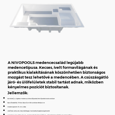
A NIVOPOOLS medencecsalád legújabb
medencetípusa. Kecses, ívelt formavilágának és
praktikus kialakításának köszönhetően biztonságos
mozgást tesz lehetővé a medencében. A csúszásgátló
járó- és ülőfelületek stabil tartást adnak, miközben
kényelmes pozíciót biztosítanak.
Jellemzők:
kisméretű, szögletes medence, körbe ülőpaddal, fekvőpaddal a bal sarokban
lépcsőkialakítás: 3 fokos lépcsősor két sarokban elhelyezve
medenceperem: 8 cm széles
védő falszerkezet, mely különleges mechanikai tulajdonságokkal bír
a medence vízszintes részei – medencefenék, lépcső ülőpad – poliuretán hab erősítéssel vannak ellátva