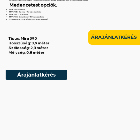
Medencetest opciók:
MIRA 390B - Basewall
MIRA 390Bi - Basewall + PU hab szigetelés
MIRA 390C - Ceramicwall
MIRA 390Ci - Ceramicwall + PU hab szigetelés
A medencetest csak erősített kivitelben rendelhető
ÁRAJÁNLATKÉRÉS
Típus:
Mira 390
Hosszúság:
3,9 méter
Szélesség:
2,3 méter
Mélység:
0,8 méter
Árajánlatkérés