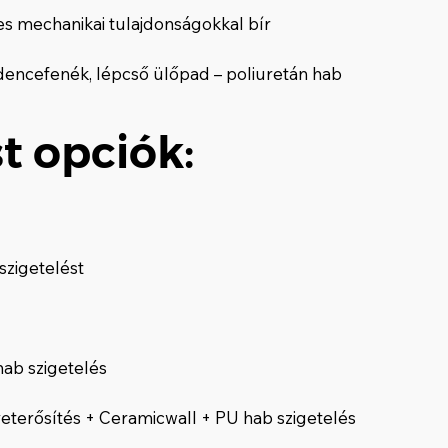
es mechanikai tulajdonságokkal bír
dencefenék, lépcső ülőpad – poliuretán hab
t opciók:
szigetelést
hab szigetelés
veterősítés + Ceramicwall + PU hab szigetelés