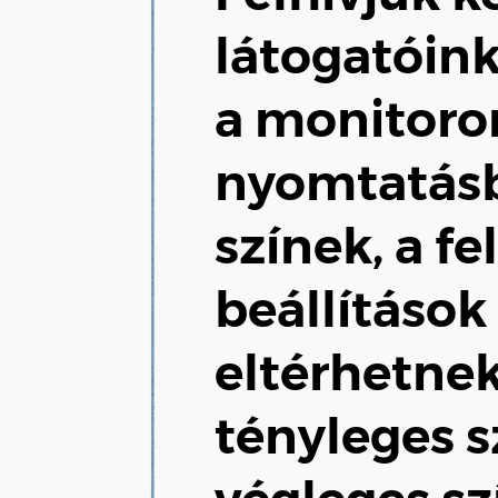
látogatóink
a monitoro
nyomtatás
színek, a fe
beállításo
eltérhetne
tényleges s