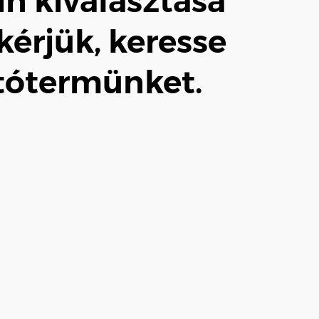
ín kiválasztása
érjük, keresse
tótermünket.