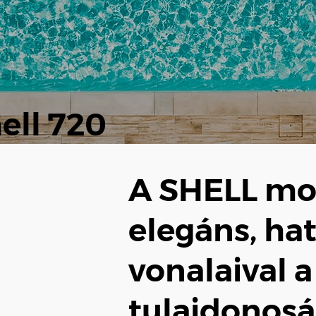
ell 720
A SHELL mod
elegáns, ha
vonalaival 
tulajdonosá