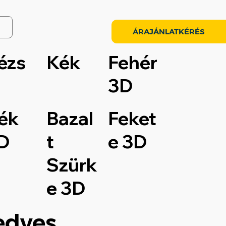
ÁRAJÁNLATKÉRÉS
ézs
Kék
Fehér
3D
ék
Bazal
Feket
D
t
e 3D
Szürk
e 3D
edves