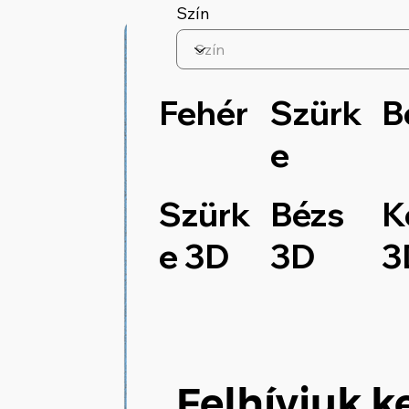
Szín
Fehér
Szürk
B
e
Szürk
Bézs
K
e 3D
3D
3
Felhívjuk k