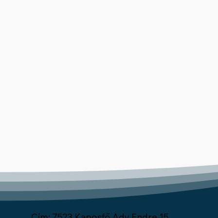
Cím: 7523 Kaposfő Ady Endre 15.