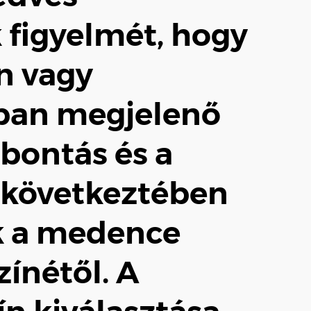
 figyelmét, hogy
n vagy
ban megjelenő
lbontás és a
k következtében
k a medence
zínétől. A