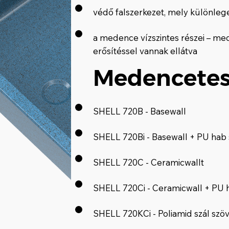
védő falszerkezet, mely különleg
a medence vízszintes részei – me
erősítéssel vannak ellátva
Medencetes
SHELL 720B - Basewall
SHELL 720Bi - Basewall + PU hab 
SHELL 720C - Ceramicwallt
SHELL 720Ci - Ceramicwall + PU 
SHELL 720KCi - Poliamid szál szö