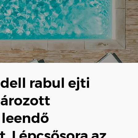
ell rabul ejti
tározott
a leendő
t. Lépcsősora az