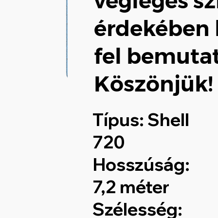
végleges sz
érdekében k
fel bemuta
Köszönjük!
Típus:
Shell
720
Hosszúság:
7,2 méter
Szélesség: