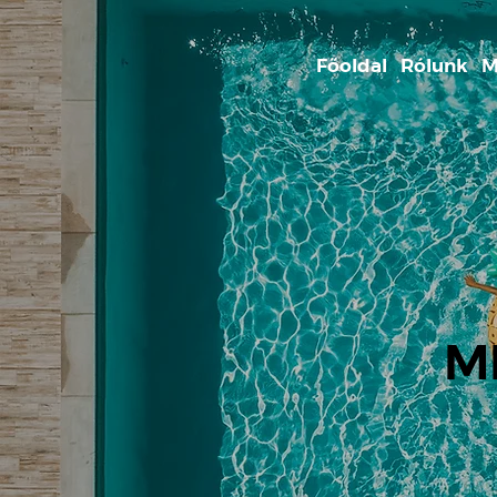
Főoldal
Rólunk
M
M