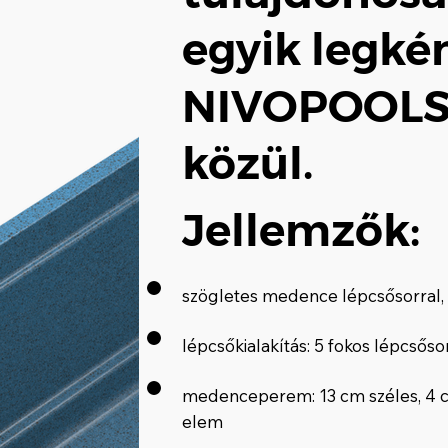
egyik legk
NIVOPOOLS
közül.
Jellemzők:
szögletes medence lépcsősorral,
lépcsőkialakítás: 5 fokos lépcső
medenceperem: 13 cm széles, 4 c
elem