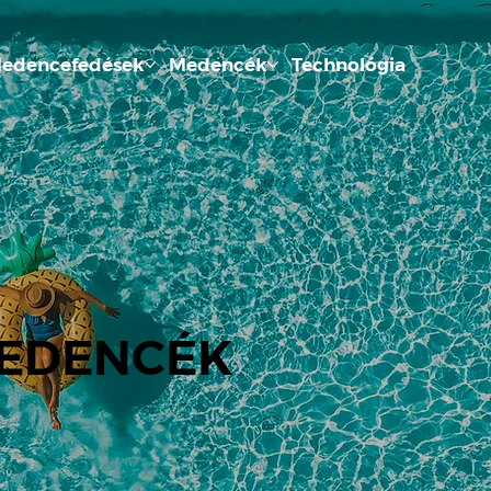
edencefedések
Medencék
Technológia
EDENCÉK