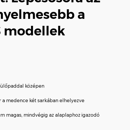
ényelmesebb a
 modellek
 ülőpaddal középen
sor a medence két sarkában elhelyezve
m magas, mindvégig az alaplaphoz igazodó