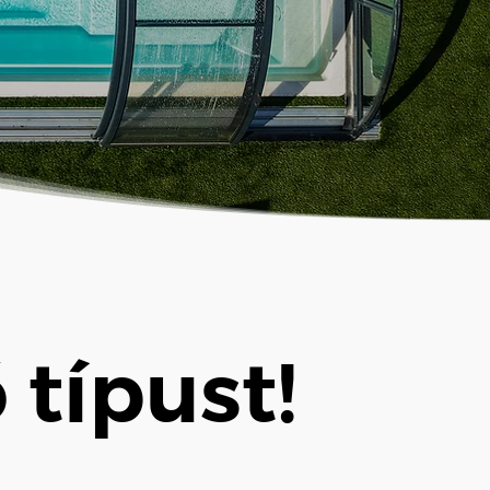
n
típust!