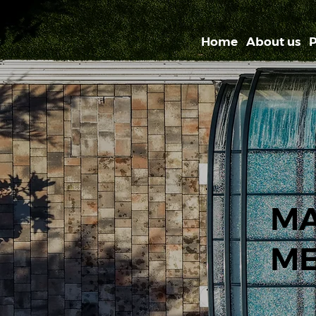
Home
About us
P
M
ME