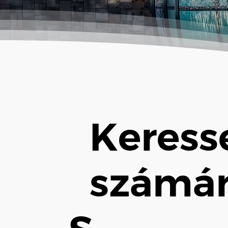
Keress
számár