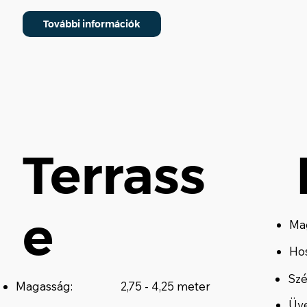
További információk
Terrass
e
Ma
Ho
Szé
Magasság:
2,75 - 4,25 meter
Üve