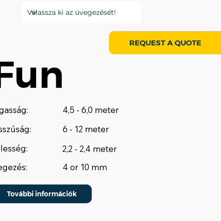
REQUEST A QUOTE
Fun
gasság:
4,5 - 6,0 meter
sszúság:
6 - 12 meter
lesség:
2,2 - 2,4 meter
gezés:
4 or 10 mm
További információk