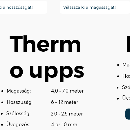
Therm
o upps
Ma
Ho
Szé
Magasság:
4,0 - 7,0 meter
Üve
Hosszúság:
6 - 12 meter
Szélesség:
2,0 - 2,5 meter
Üvegezés:
4 or 10 mm