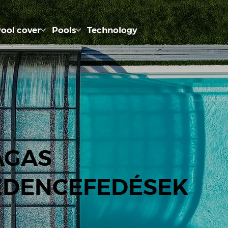
ool cover
Pools
Technology
AGAS
DENCEFEDÉSEK