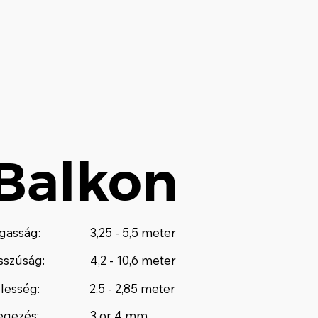
Balkon
gasság:
3,25 - 5,5 meter
sszúság:
4,2 - 10,6 meter
lesség:
2,5 - 2,85 meter
gezés:
3 or 4 mm