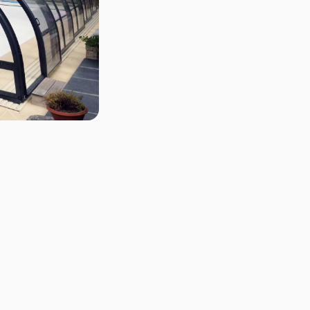
Szín
RAL7
RAL90
334
06
Sablé
Alu
elox