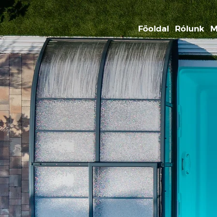
Főoldal
Rólunk
M