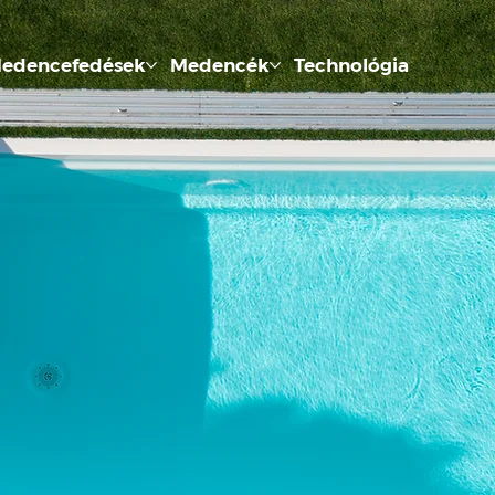
edencefedések
Medencék
Technológia