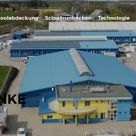
oolabdeckung
Schwimmbecken
Technologie
NKE