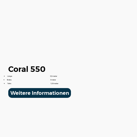
Coral 550
Länge:
5,5 meter
Breite:
3 meter
Tiefe:
1,53 meter
Weitere Informationen