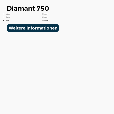
Diamant 750
Länge:
7,5 meter
Breite:
3,5 meter
Tiefe:
1,53 meter
Weitere Informationen