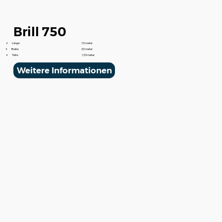
Brill 750
Länge:
7,5 meter
Breite:
3,5 meter
Tiefe:
1,53 meter
Weitere Informationen