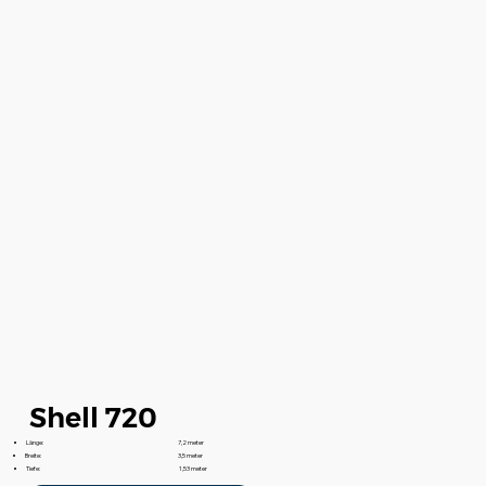
Shell 720
Länge:
7,2 meter
Breite:
3,5 meter
Tiefe:
1,53 meter