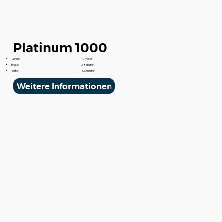
Platinum 1000
Länge:
10 meter
Breite:
3,8 meter
Tiefe:
1,53 meter
Weitere Informationen