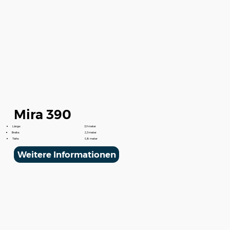
Mira 390
Länge:
3,9 meter
Breite:
2,3 meter
Tiefe:
0,8 meter
Weitere Informationen