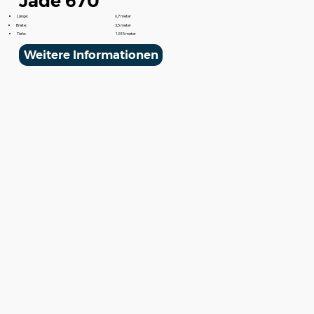
Jade 670
Länge:
6,7 meter
Breite:
3,5 meter
Tiefe:
1,515 meter
Weitere Informationen