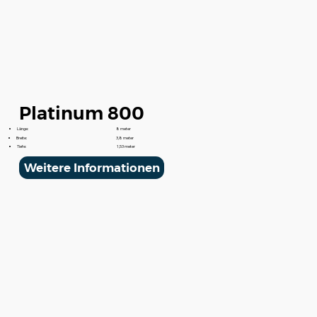
Platinum 800
Länge:
8 meter
Breite:
3,8 meter
Tiefe:
1,53 meter
Weitere Informationen