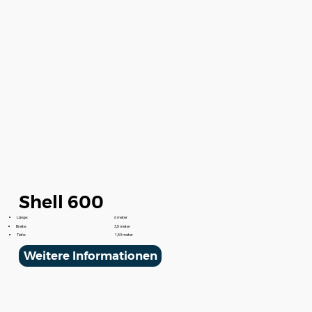
Shell 600
Länge:
6 meter
Breite:
3,5 meter
Tiefe:
1,53 meter
Weitere Informationen