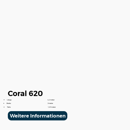
Coral 620
Länge:
6,2 meter
Breite:
3 meter
Tiefe:
1,49 meter
Weitere Informationen