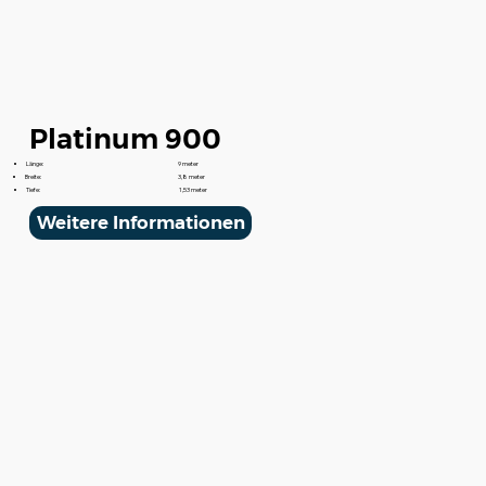
Platinum 900
Länge:
9 meter
Breite:
3,8 meter
Tiefe:
1,53 meter
Weitere Informationen