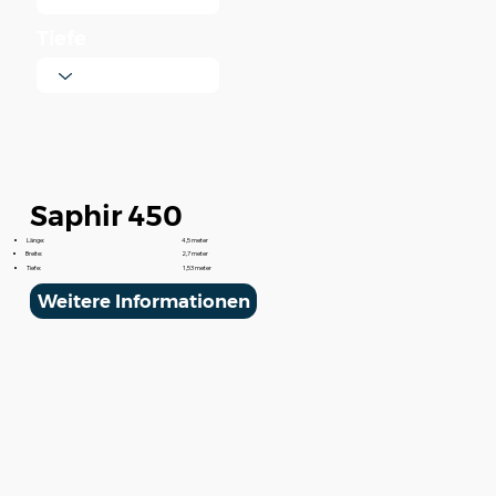
Tiefe
Saphir 450
Länge:
4,5 meter
Breite:
2,7 meter
Tiefe:
1,53 meter
Weitere Informationen