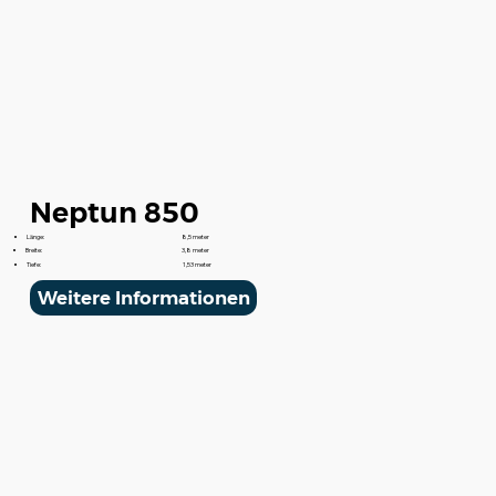
Neptun 850
Länge:
8,5 meter
Breite:
3,8 meter
Tiefe:
1,53 meter
Weitere Informationen