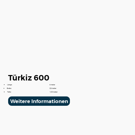
Türkiz 600
Länge:
6 meter
Breite:
3,5 meter
Tiefe:
1,53 meter
Weitere Informationen