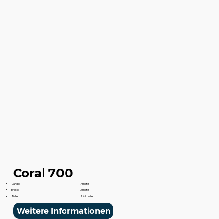
Coral 700
Länge:
7 meter
Breite:
3 meter
Tiefe:
1,49 meter
Weitere Informationen