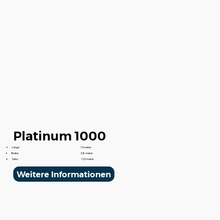
Platinum 1000
Länge:
10 meter
Breite:
3,8 meter
Tiefe:
1,53 meter
Weitere Informationen