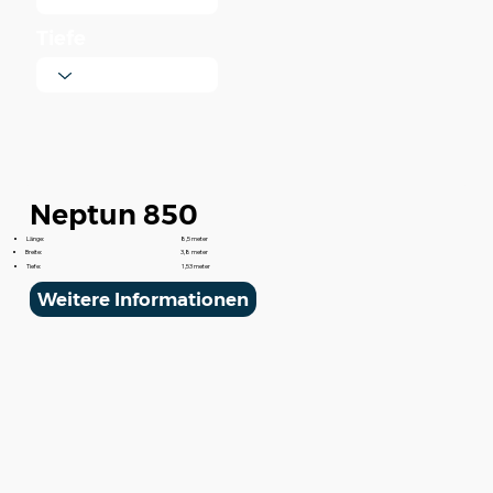
Tiefe
Neptun 850
Länge:
8,5 meter
Breite:
3,8 meter
Tiefe:
1,53 meter
Weitere Informationen