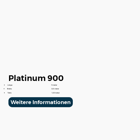
Platinum 900
Länge:
9 meter
Breite:
3,8 meter
Tiefe:
1,53 meter
Weitere Informationen