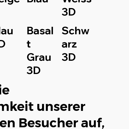
3D
lau
Basal
Schw
D
t
arz
Grau
3D
3D
ie
keit unserer
en Besucher auf,