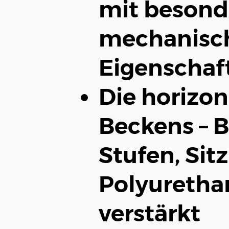
mit besond
mechanisc
Eigenschaf
Die horizon
Beckens – 
Stufen, Sit
Polyureth
verstärkt