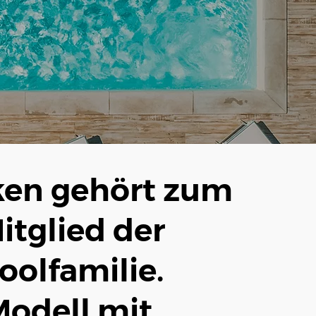
ken gehört zum
itglied der
olfamilie.
Modell mit