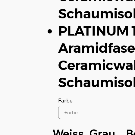
Schaumisol
PLATINUM 1
Aramidfase
Ceramicwal
Schaumisol
Farbe
Weiss
Grau
B