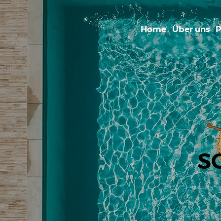
Home
Über uns
P
S