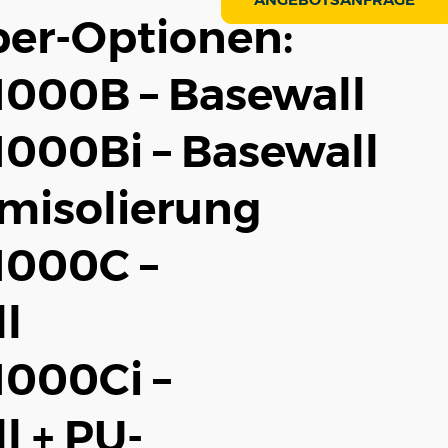
er-Optionen:
000B – Basewall
000Bi – Basewall
misolierung
1000C –
l
000Ci –
l + PU-