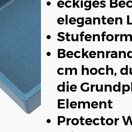
eckiges Be
eleganten L
Stufenform:
Beckenrand:
cm hoch, d
die Grundp
Element
Protector 