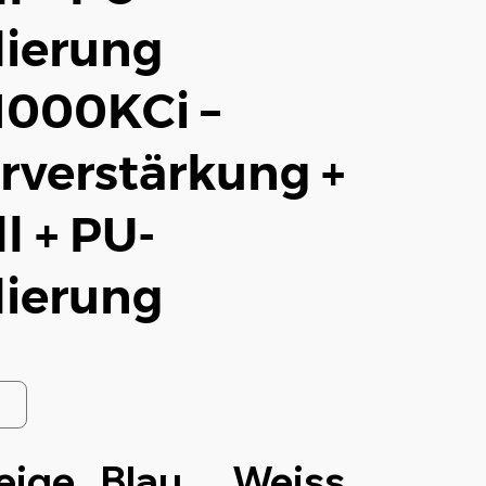
ierung
000KCi –
rverstärkung +
l + PU-
ierung
eige
Blau
Weiss