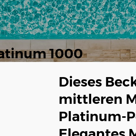
atinum 1000
Dieses Bec
mittleren M
Platinum-Po
Elegantes 