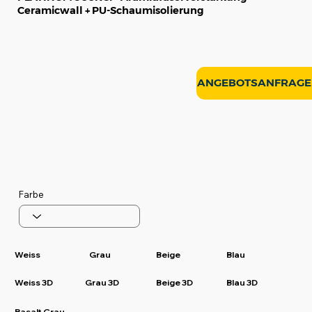
Ceramicwall + PU-Schaumisolierung
ANGEBOTSANFRAGE
Farbe
Weiss
Grau
Beige
Blau
Weiss 3D
Grau 3D
Beige 3D
Blau 3D
Basalt Grau