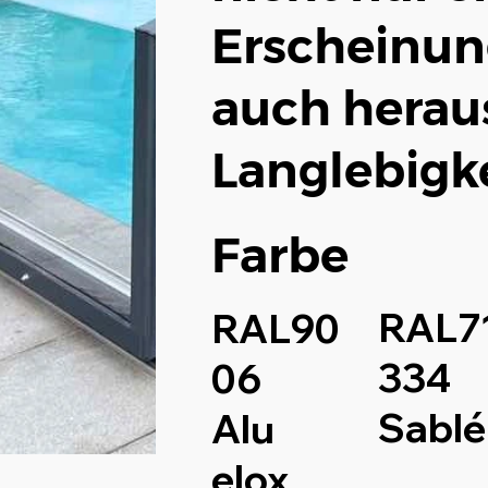
Erscheinun
auch herau
Langlebigke
Farbe
RAL7
RAL90
334
06
Sablé
Alu
elox