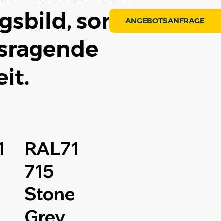
gsbild, sondern
ANGEBOTSANFRAGE
sragende
it.
1
RAL71
715
Stone
Grey