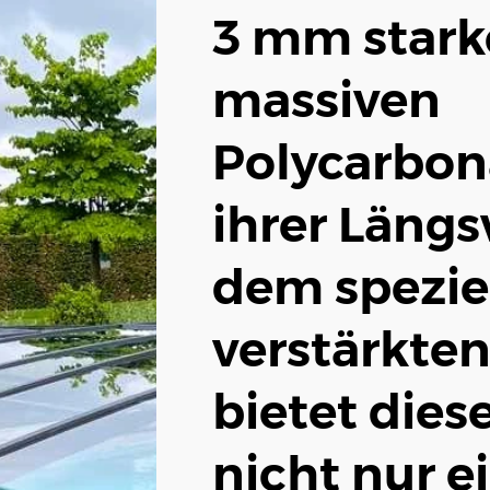
3 mm starke
massiven
Polycarbona
ihrer Läng
dem spezie
verstärkten
bietet dies
nicht nur e