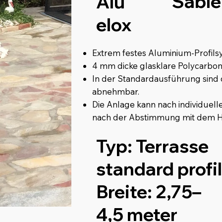
Sablé
Alu
elox
Extrem festes Aluminium-Profil
4 mm dicke glasklare Polycarbo
In der Standardausführung sind
abnehmbar.
Die Anlage kann nach individuel
nach der Abstimmung mit dem He
Typ:
Terrasse
standard profil
Breite:
2,75–
4,5 meter