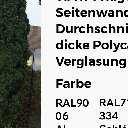
Seitenwand
Durchschni
dicke Poly
Verglasung 
Farbe
RAL7
RAL90
334
06