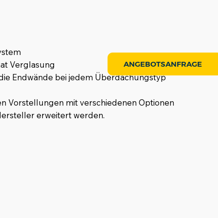
system
ANGEBOTSANFRAGE
nat Verglasung
 die Endwände bei jedem Überdachungstyp
len Vorstellungen mit verschiedenen Optionen
rsteller erweitert werden.