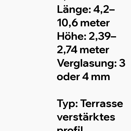
Länge:
4,2–
10,6 meter
Höhe:
2,39–
2,74 meter
Verglasung:
3
oder 4 mm
Typ:
Terrasse
verstärktes
profil