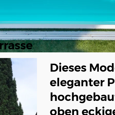
rrasse
Dieses Mode
eleganter P
hochgebaut
oben eckige