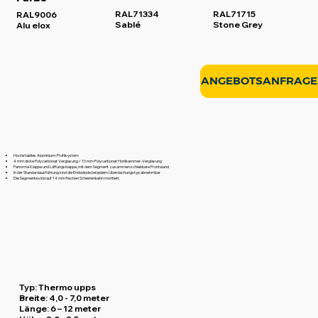
RAL71334
RAL71715
RAL9006
Sablé
Stone Grey
Alu elox
ANGEBOTSANFRAGE
Hochstabiles Aluminium-Profilsystem
4 mm dicke Polycarbonat Verglasung / 10 mm Polycarbonat Hohlkammer-Verglasung
Panorma Klappe und Lüftungsklappe, mit dem Segment zusammen schiebbare Frontwand
In der Standardausführung sind die Endwände bei jedem Überdachungstyp abnehmbar
Die Segmente sind auf 14 mm flachen Schienenbahn montiert.
Typ:
Thermo upps
Breite:
4,0 - 7,0 meter
Länge
: 6 – 12 meter